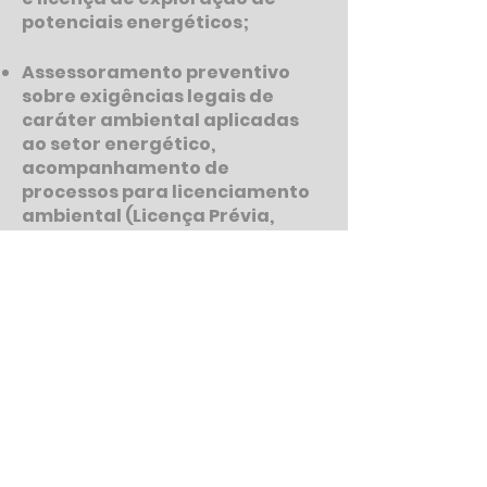
potenciais energéticos;
Assessoramento preventivo
sobre exigências legais de
caráter ambiental aplicadas
ao setor energético,
acompanhamento de
processos para licenciamento
ambiental (Licença Prévia,
Licença de Instalação, Licença
de Operação, Licença
Simplificada) e análise de
contratos de seguro para
prevenção de riscos
ambientais;
Assessoramento em processos
de mediação e arbitragem,
bem como atuação
contenciosa em disputas