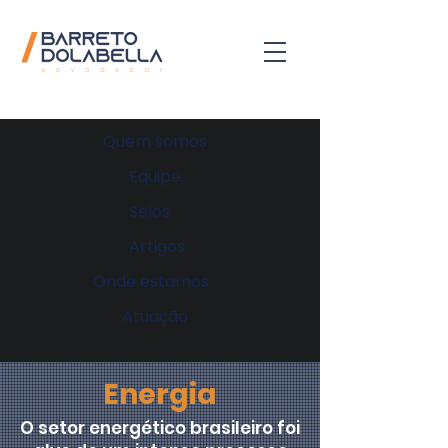
Quem somos
Equipe
Selos
Artigos
Onde estamos
Atuação
Energia
O setor energético brasileiro foi