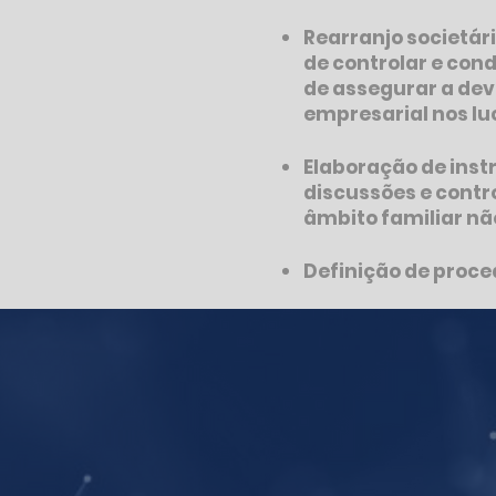
Rearranjo societári
de controlar e con
de assegurar a dev
empresarial nos lu
Elaboração de inst
discussões e contr
âmbito familiar n
Definição de proc