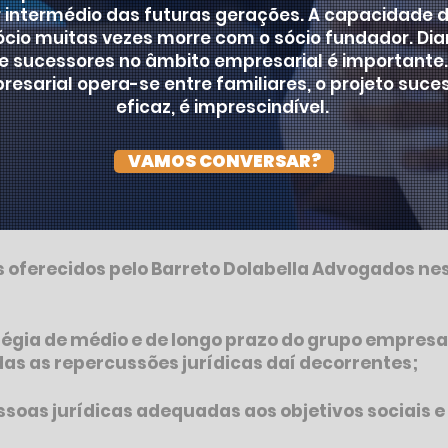
 intermédio das futuras gerações. A capacidade 
ócio muitas vezes morre com o sócio fundador. Dian
e sucessores no âmbito empresarial é importante
esarial opera-se entre familiares, o projeto suces
eficaz, é imprescindível.
VAMOS CONVERSAR?
s oferecidos pelo Barreto Dolabella Advogados ne
tégia de médio e de longo prazo do grupo empresar
s as repercussões jurídicas daí decorrentes;
ssoas jurídicas adequadas aos objetivos sociais e