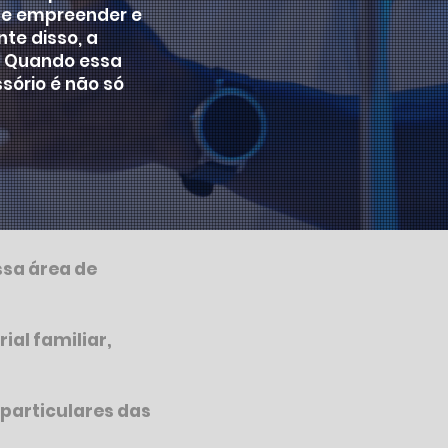
de empreender e
te disso, a
. Quando essa
sório é não só
ssa área de
ial familiar,
 particulares das