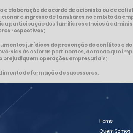
o e elaboração de acordo de acionista ou de cotis
dicionar o ingresso de familiares no âmbito da e
ida participação dos familiares alheios à admini
cros respectivos;
rumentos jurídicos de prevenção de conflitos e d
ovérsias às esferas pertinentes, de modo que imp
ão prejudiquem operações empresariais;
edimento de formação de sucessores.
Home
Quem Somos