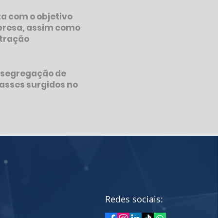
ta com o objetivo
mpresa, assim como
stração
e segregação de
asses surgidos no
Redes sociais: