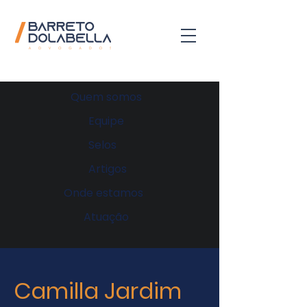
Quem somos
Equipe
Selos
Artigos
Onde estamos
Atuação
Camilla Jardim