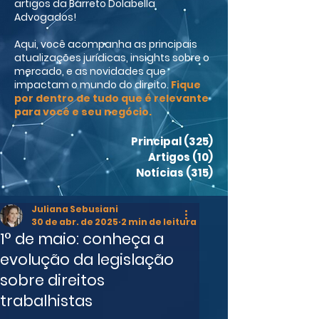
artigos da Barreto Dolabella
Advogados!
Aqui, você acompanha as principais
atualizações jurídicas, insights sobre o
mercado, e as novidades que
impactam o mundo do direito.
Fique
por dentro de tudo que é relevante
para você e seu negócio.
Principal
(325)
325 posts
Artigos
(10)
10 posts
Notícias
(315)
315 posts
Juliana Sebusiani
30 de abr. de 2025
2 min de leitura
1° de maio: conheça a
evolução da legislação
sobre direitos
trabalhistas