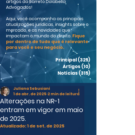
artigos da Barreto Dolabella
Advogados!
Aqui, você acompanha as principais
atualizações jurídicas, insights sobre o
mercado, e as novidades que
impactam o mundo do direito.
Fique
por dentro de tudo que é relevante
para você e seu negócio.
Principal
(325)
325 posts
Artigos
(10)
10 posts
Notícias
(315)
315 posts
Juliana Sebusiani
1 de abr. de 2025
2 min de leitura
Alterações na NR-1
entram em vigor em maio
de 2025.
Atualizado:
1 de set. de 2025