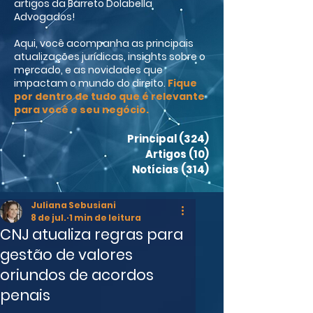
artigos da Barreto Dolabella
Advogados!
Aqui, você acompanha as principais
atualizações jurídicas, insights sobre o
mercado, e as novidades que
impactam o mundo do direito.
Fique
por dentro de tudo que é relevante
para você e seu negócio.
Principal
(324)
324 posts
Artigos
(10)
10 posts
Notícias
(314)
314 posts
Juliana Sebusiani
8 de jul.
1 min de leitura
CNJ atualiza regras para
gestão de valores
oriundos de acordos
penais