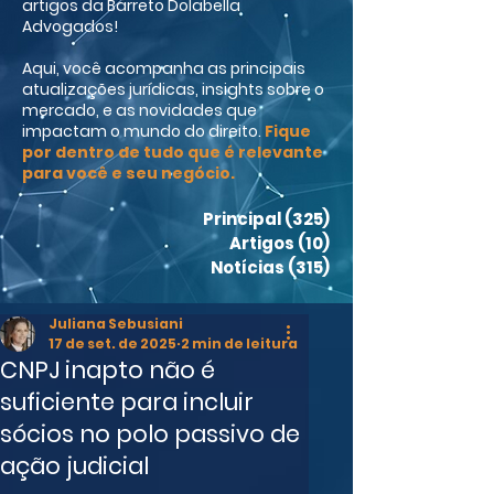
artigos da Barreto Dolabella
Advogados!
Aqui, você acompanha as principais
atualizações jurídicas, insights sobre o
mercado, e as novidades que
impactam o mundo do direito.
Fique
por dentro de tudo que é relevante
para você e seu negócio.
Principal
(325)
325 posts
Artigos
(10)
10 posts
Notícias
(315)
315 posts
Juliana Sebusiani
17 de set. de 2025
2 min de leitura
CNPJ inapto não é
suficiente para incluir
sócios no polo passivo de
ação judicial