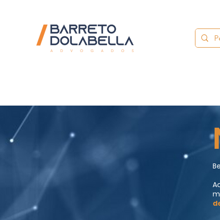
Be
Aq
m
d