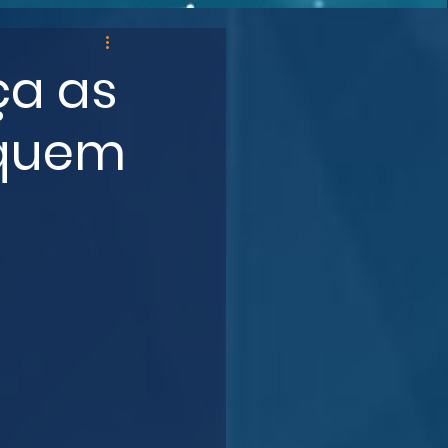
ça as
 quem