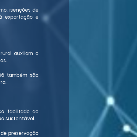
omo: isenções de 
à exportação e 
ral auxiliam o 
as.
966 também são 
ra.
 facilitado ao 
o sustentável.
s de preservação 