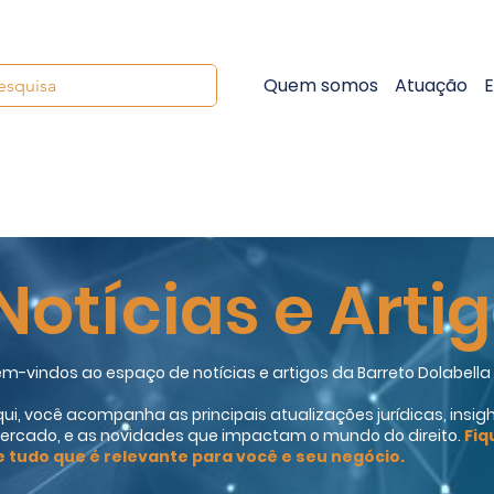
Quem somos
Atuação
E
Notícias e Arti
m-vindos ao espaço de notícias e artigos da Barreto Dolabell
ui, você acompanha as principais atualizações jurídicas, insigh
ercado, e as novidades que impactam o mundo do direito.
Fiq
e tudo que é relevante para você e seu negócio.