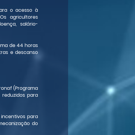
para o acesso à 
 agricultores 
oença, salário-
ima de 44 horas 
tras e descanso 
ronaf (Programa 
 reduzidos para 
 incentivos para 
 mecanização do 