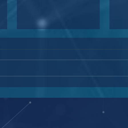
Abuso processual: Juizado
CSJT
Especial extingue ações
açõe
fracionadas
no t