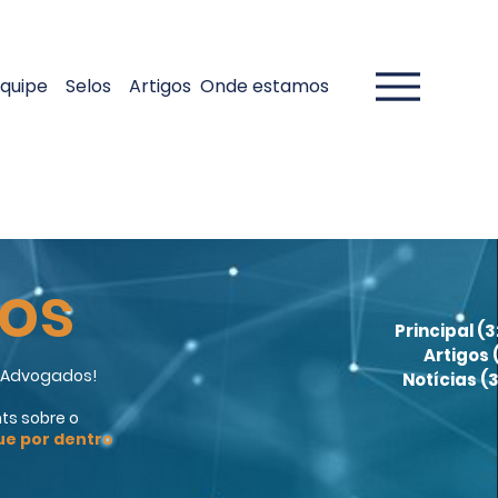
quipe
Selos
Artigos
Onde estamos
gos
Principal
(3
Artigos
a Advogados!
Notícias
(3
ts sobre o
ue por dentro