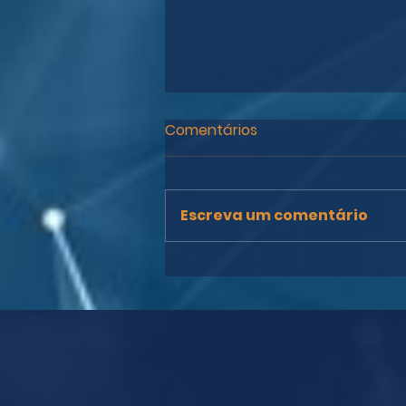
Comentários
Escreva um comentário
STJ: juiz deve intimar
empresa, se tiver dúvidas
sobre a gratuidade da
justiça