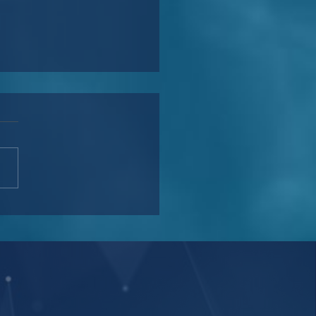
 atualiza norma sobre
s de assédio eleitoral
rabalho