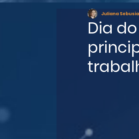
Juliana Sebusia
Dia do
princi
traba