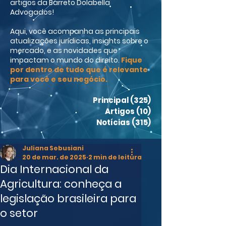
artigos da Barreto Dolabella
Advogados!
Aqui, você acompanha as principais
atualizações jurídicas, insights sobre o
mercado, e as novidades que
impactam o mundo do direito.
Fique
por dentro de tudo que é relevante
para você e seu negócio.
Principal
(325)
325 posts
Artigos
(10)
10 posts
Notícias
(315)
315 posts
Juliana Sebusiani
20 de mar. de 2025
2 min de leitura
Dia Internacional da
Agricultura: conheça a
legislação brasileira para
o setor