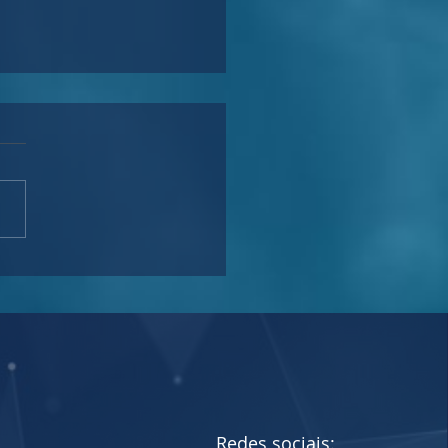
o processual: Juizado
cial extingue ações
ionadas
Redes sociais: