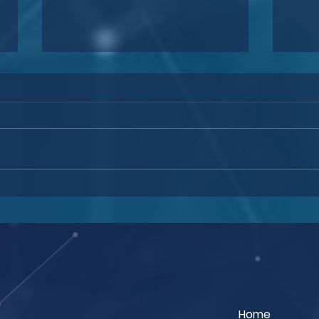
STJ: juiz deve intimar
Abus
empresa, se tiver dúvidas
Espe
sobre a gratuidade da
frac
justiça
Home