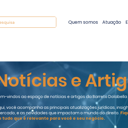
Quem somos
Atuação
E
Notícias e Arti
m-vindos ao espaço de notícias e artigos da Barreto Dolabell
ui, você acompanha as principais atualizações jurídicas, insigh
ercado, e as novidades que impactam o mundo do direito.
Fiq
e tudo que é relevante para você e seu negócio.