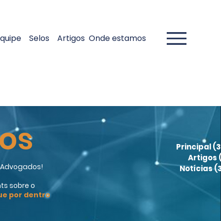
quipe
Selos
Artigos
Onde estamos
gos
Principal
(3
Artigos
a Advogados!
Notícias
(
ts sobre o
ue por dentro