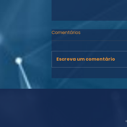
Comentários
Escreva um comentário
Dia Internacional dos
Povos Indígenas: conheça
os principais marcos
legais no Brasil