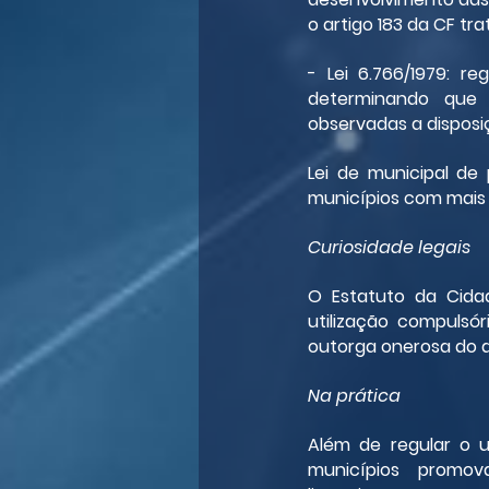
o artigo 183 da CF tr
- Lei 6.766/1979: r
determinando que 
observadas a disposiç
Lei de municipal de 
municípios com mais 
Curiosidade legais
O Estatuto da Cidad
utilização compulsóri
outorga onerosa do d
Na prática
Além de regular o u
municípios promov