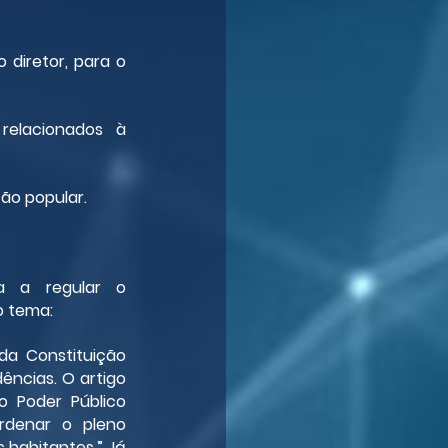
diretor, para o 
elacionados à 
ão popular.
a a regular o 
o tema:
da Constituição 
ências. O artigo 
 Poder Público 
rdenar o pleno 
habitantes.” Já 