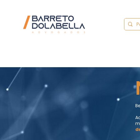
Be
Aq
m
d