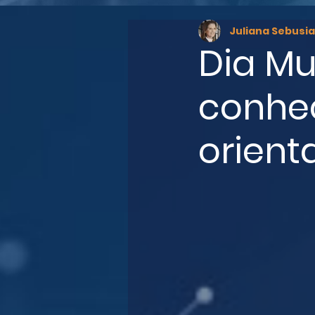
Juliana Sebusia
Dia Mu
conheç
orient