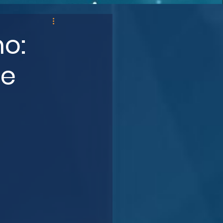
o:
ue