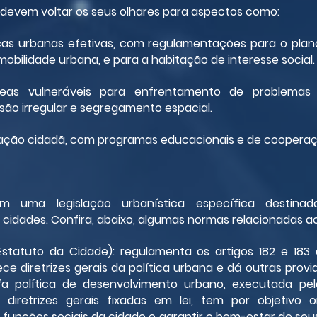
 devem voltar os seus olhares para aspectos como:
icas urbanas efetivas, com regulamentações para o plano 
obilidade urbana, e para a habitação de interesse social.
eas vulneráveis para enfrentamento de problemas r
são irregular e segregamento espacial.
ipação cidadã, com programas educacionais e de cooperaç
m uma legislação urbanística específica destinad
cidades. Confira, abaixo, algumas normas relacionadas a
1(Estatuto da Cidade): regulamenta os artigos 182 e 183 
ece diretrizes gerais da política urbana e dá outras provid
a política de desenvolvimento urbano, executada pelo
 diretrizes gerais fixadas em lei, tem por objetivo o
funções sociais da cidade e garantir o bem-estar de seus 