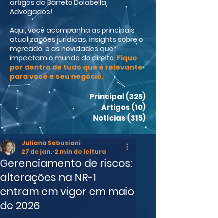
artigos da Barreto Dolabella
Advogados!
Aqui, você acompanha as principais
atualizações jurídicas, insights sobre o
mercado, e as novidades que
impactam o mundo do direito.
Fique
por dentro de tudo que é relevante
para você e seu negócio.
Principal
(325)
325 posts
Artigos
(10)
10 posts
Notícias
(315)
315 posts
Juliana Sebusiani
27 de jan.
2 min de leitura
Gerenciamento de riscos:
alterações na NR-1
entram em vigor em maio
de 2026