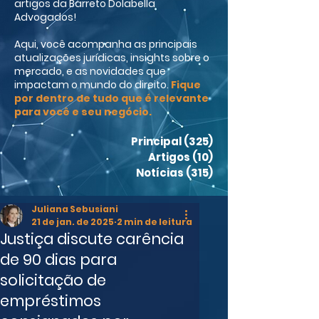
artigos da Barreto Dolabella
Advogados!
Aqui, você acompanha as principais
atualizações jurídicas, insights sobre o
mercado, e as novidades que
impactam o mundo do direito.
Fique
por dentro de tudo que é relevante
para você e seu negócio.
Principal
(325)
325 posts
Artigos
(10)
10 posts
Notícias
(315)
315 posts
Juliana Sebusiani
21 de jan. de 2025
2 min de leitura
Justiça discute carência
de 90 dias para
solicitação de
empréstimos