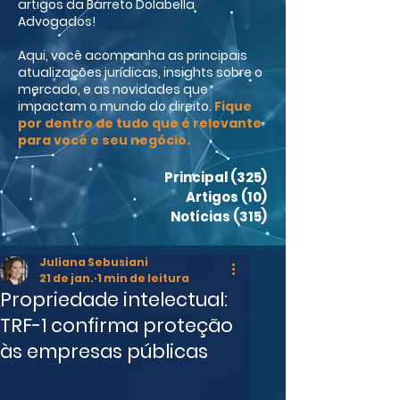
artigos da Barreto Dolabella
Advogados!
Aqui, você acompanha as principais
atualizações jurídicas, insights sobre o
mercado, e as novidades que
impactam o mundo do direito.
Fique
por dentro de tudo que é relevante
para você e seu negócio.
Principal
(325)
325 posts
Artigos
(10)
10 posts
Notícias
(315)
315 posts
Juliana Sebusiani
21 de jan.
1 min de leitura
Propriedade intelectual:
TRF-1 confirma proteção
às empresas públicas