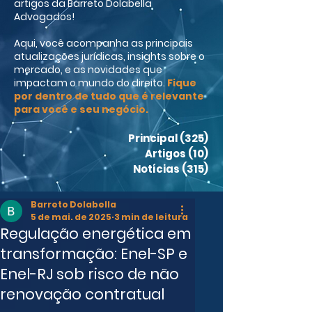
artigos da Barreto Dolabella
Advogados!
Aqui, você acompanha as principais
atualizações jurídicas, insights sobre o
mercado, e as novidades que
impactam o mundo do direito.
Fique
por dentro de tudo que é relevante
para você e seu negócio.
Principal
(325)
325 posts
Artigos
(10)
10 posts
Notícias
(315)
315 posts
Barreto Dolabella
5 de mai. de 2025
3 min de leitura
Regulação energética em
transformação: Enel-SP e
Enel-RJ sob risco de não
renovação contratual