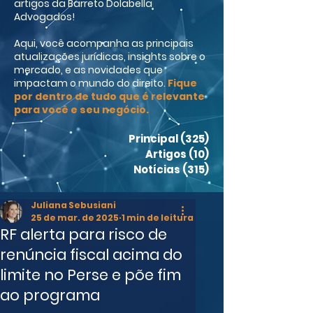
artigos da Barreto Dolabella
Advogados!
Aqui, você acompanha as principais
atualizações jurídicas, insights sobre o
mercado, e as novidades que
impactam o mundo do direito.
Fique
por dentro de tudo que é relevante
para você e seu negócio.
Principal
(325)
325 posts
Artigos
(10)
10 posts
Notícias
(315)
315 posts
Juliana Sebusiani
25 de mar. de 2025
1 min de leitura
RF alerta para risco de
renúncia fiscal acima do
limite no Perse e põe fim
ao programa