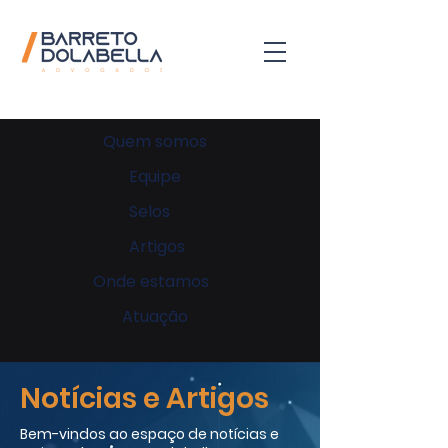
Quem somos
Equipe
Selos
Artigos
Onde estamos
Atuação
Notícias e Artigos
Bem-vindos ao espaço de notícias e