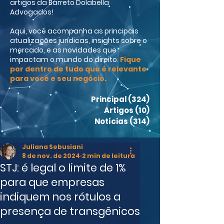
artigos da Barreto Dolabella
Advogados!
Aqui, você acompanha as principais
atualizações jurídicas, insights sobre o
mercado, e as novidades que
impactam o mundo do direito.
Fique
por dentro de tudo que é relevante
para você e seu negócio.
Principal
(324)
324 posts
Artigos
(10)
10 posts
Notícias
(314)
314 posts
Juliana Sebusiani
8 de nov. de 2024
2 min de leitura
STJ: é legal o limite de 1%
para que empresas
indiquem nos rótulos a
presença de transgênicos