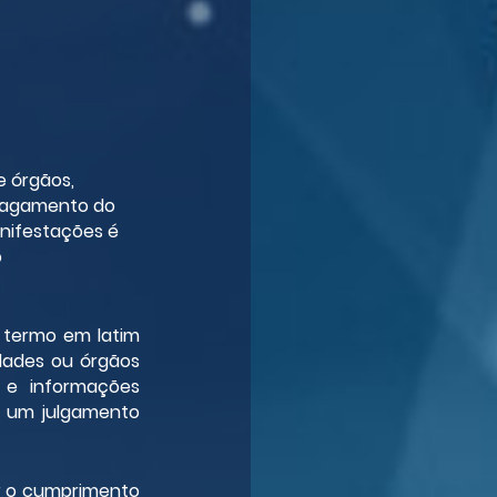
e órgãos, 
pagamento do 
anifestações é 
 
termo em latim 
idades ou órgãos 
e informações 
a um julgamento 
r o cumprimento 