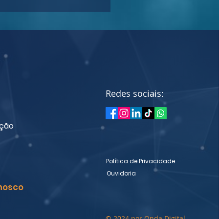
o processual: Juizado
cial extingue ações
ionadas
Redes sociais:
ação
Política de Privacidade
Ouvidoria
nosco
© 2024 por Onda Digital.