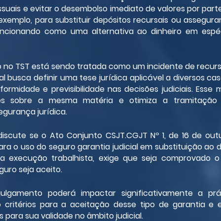
uais e evitar o desembolso imediato de valores por parte
exemplo, para substituir depósitos recursais ou assegura
 funcionando como uma alternativa ao dinheiro em espéc
 no TST está sendo tratada como um incidente de recurso r
nal busca definir uma tese jurídica aplicável a diversos ca
formidade e previsibilidade nas decisões judiciais. Esse 
tes sobre a mesma matéria e otimiza a tramitação d
gurança jurídica.
iscute se o Ato Conjunto CSJT.CGJT Nº 1, de 16 de outu
ra o uso do seguro garantia judicial em substituição ao d
da execução trabalhista, exige que seja comprovado 
uro seja aceito.
ulgamento poderá impactar significativamente a prát
do critérios para a aceitação desse tipo de garantia e 
s para sua validade no âmbito judicial.