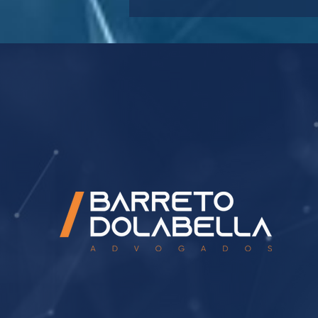
Dia Internacional dos
Povos Indígenas: conheça
os principais marcos
legais no Brasil