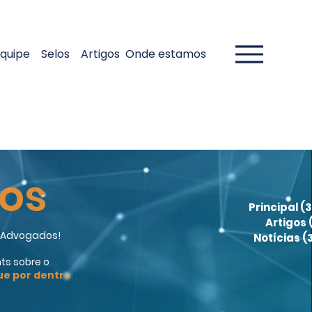
quipe
Selos
Artigos
Onde estamos
gos
Principal
(3
Artigos
a Advogados!
Notícias
(
ts sobre o
ue por dentro