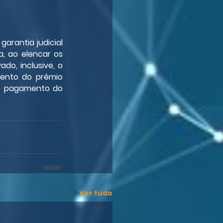
arantia judicial 
, ao elencar os 
o, inclusive, o 
nto do prêmio 
o pagamento do 
Ver tudo