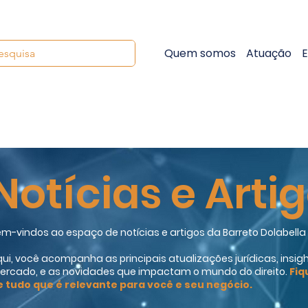
Quem somos
Atuação
E
Notícias e Arti
m-vindos ao espaço de notícias e artigos da Barreto Dolabell
ui, você acompanha as principais atualizações jurídicas, insigh
ercado, e as novidades que impactam o mundo do direito.
Fiq
e tudo que é relevante para você e seu negócio.