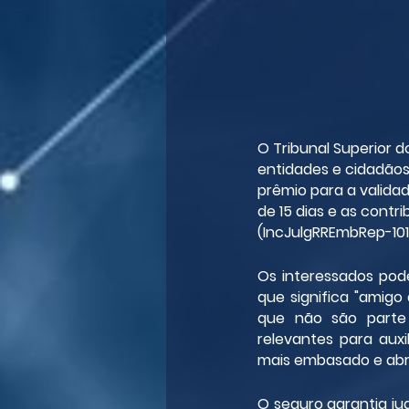
O Tribunal Superior d
entidades e cidadão
prêmio para a validad
de 15 dias e as cont
(IncJulgRREmbRep-10111
Os interessados pod
que significa "amigo 
que não são parte
relevantes para auxi
mais embasado e ab
O seguro garantia ju