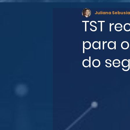
Juliana Sebusia
TST re
para o
do seg