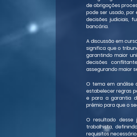
de obrigações process
pode ser usado, por 
decisões judiciais,
bancária.
A discussão em curso
significa que o tribu
garantindo maior uni
decisões conflitan
assegurando maior se
O tema em análise d
estabelecer regras pa
e para a garantia 
prêmio para que o seg
O resultado desse j
trabalhista, definin
requisitos necessário