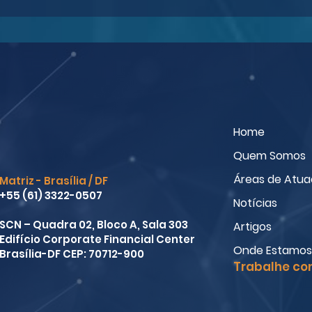
STJ: juiz deve intimar
Abus
empresa, se tiver dúvidas
Espe
sobre a gratuidade da
frac
justiça
Home
Quem Somos
Áreas de Atu
Matriz - Brasília / DF
+55 (61) 3322-0507
Notícias
SCN – Quadra 02, Bloco A, Sala 303
Artigos
Edifício Corporate Financial Center
Onde Estamos
Brasília-DF CEP: 70712-900
Trabalhe co