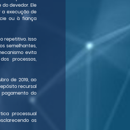
 do devedor. Ele 
r a execução de 
ie ou à fiança 
epetitivo. Isso 
sos semelhantes, 
mecanismo evita 
os processos, 
bro de 2019, ao 
epósito recursal 
o pagamento do 
ica processual 
esclarecendo os 