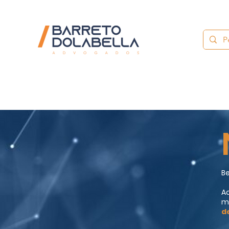
Be
Aq
m
d