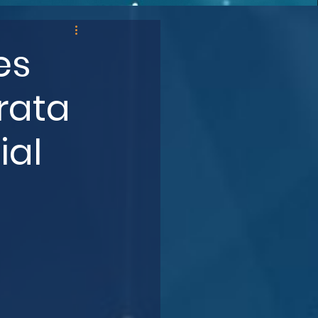
es
rata
ial