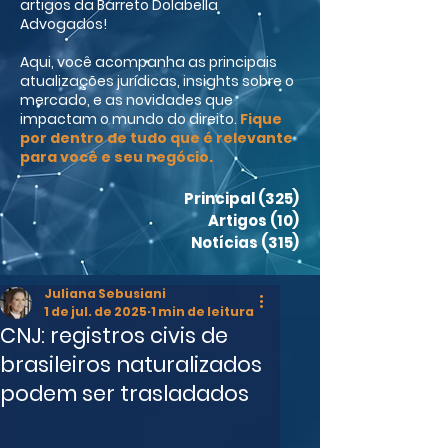
artigos da Barreto Dolabella
Advogados!
Aqui, você acompanha as principais
atualizações jurídicas, insights sobre o
mercado, e as novidades que
impactam o mundo do direito.
Fique
por dentro de tudo que é relevante
para você e seu negócio.
Principal
(325)
325 posts
Artigos
(10)
10 posts
Notícias
(315)
315 posts
Juliana Sebusiani
1 de jul. de 2025
1 min de leitura
CNJ: registros civis de
brasileiros naturalizados
podem ser trasladados