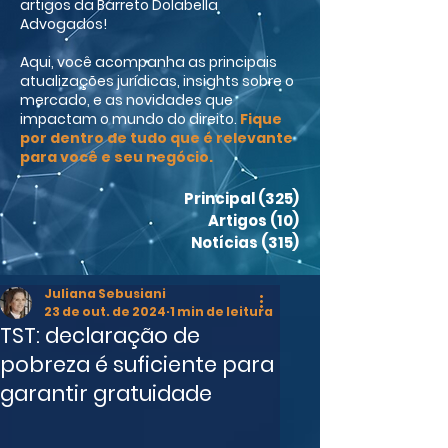
artigos da Barreto Dolabella
Advogados!
Aqui, você acompanha as principais
atualizações jurídicas, insights sobre o
mercado, e as novidades que
impactam o mundo do direito.
Fique
por dentro de tudo que é relevante
para você e seu negócio.
Principal
(325)
325 posts
Artigos
(10)
10 posts
Notícias
(315)
315 posts
Juliana Sebusiani
23 de out. de 2024
1 min de leitura
TST: declaração de
pobreza é suficiente para
garantir gratuidade